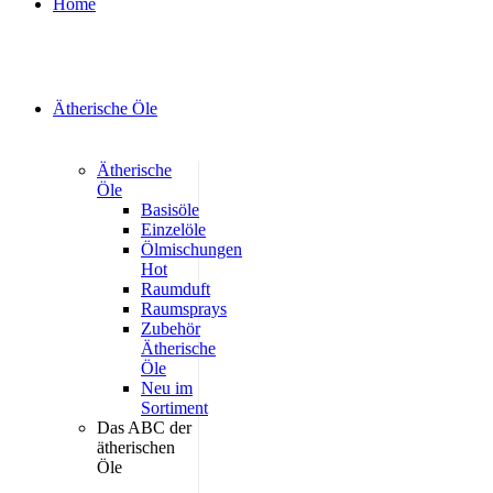
Home
Ätherische Öle
Ätherische
Öle
Basisöle
Einzelöle
Ölmischungen
Hot
Raumduft
Raumsprays
Zubehör
Ätherische
Öle
Neu im
Sortiment
Das ABC der
ätherischen
Öle