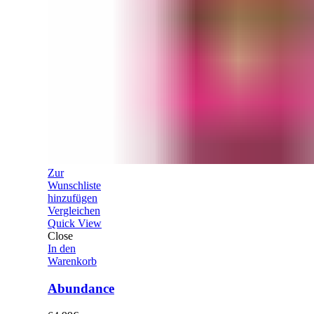
Zur
Wunschliste
hinzufügen
Vergleichen
Quick View
Close
In den
Warenkorb
Abundance