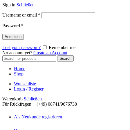
Sign in
Schließen
Username or email
*
Password
*
Anmelden
Lost your password?
Remember me
No account yet?
Create an Account
Search
Search
for:
Home
Shop
Wunschliste
Login / Register
Warenkorb
Schließen
Für Rückfragen:
(+49) 08741/9676738
Als Neukunde registrieren