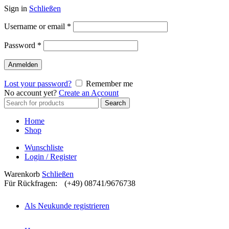
Sign in
Schließen
Username or email
*
Password
*
Anmelden
Lost your password?
Remember me
No account yet?
Create an Account
Search
Search
for:
Home
Shop
Wunschliste
Login / Register
Warenkorb
Schließen
Für Rückfragen:
(+49) 08741/9676738
Als Neukunde registrieren