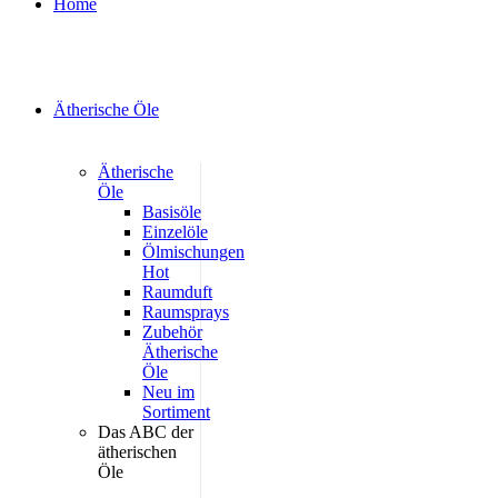
Home
Ätherische Öle
Ätherische
Öle
Basisöle
Einzelöle
Ölmischungen
Hot
Raumduft
Raumsprays
Zubehör
Ätherische
Öle
Neu im
Sortiment
Das ABC der
ätherischen
Öle