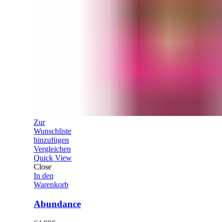
Zur
Wunschliste
hinzufügen
Vergleichen
Quick View
Close
In den
Warenkorb
Abundance