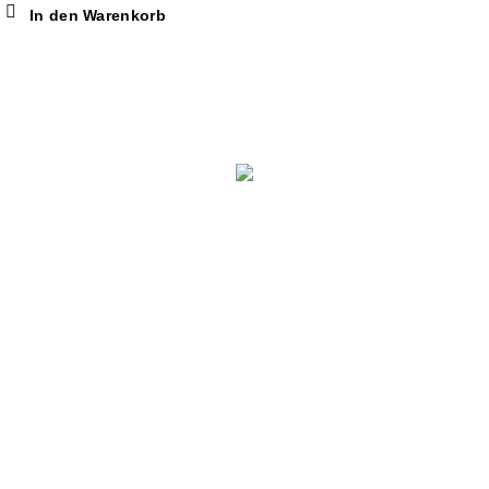
In den Warenkorb
KONTAKT
MyEssential-Oil.com
Markus Bruckmeier
Zollbruckerstraße 25
84155 Bodenkirchen
Deutschland
Tel.: +49 (0) 8741 9676-738