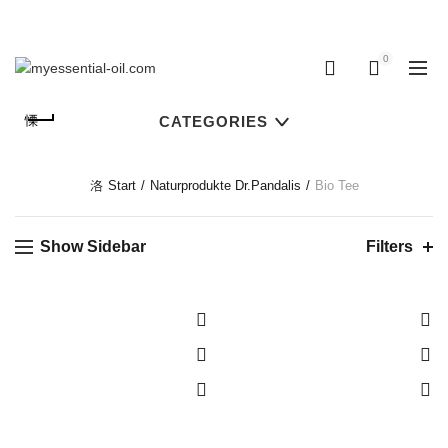
Für Rückfragen:
(+49) 08741/9676738
0
0
CATEGORIES
Start
Naturprodukte Dr.Pandalis
Bio Tee
Show Sidebar
Filters