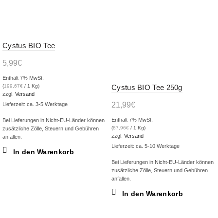
Cystus BIO Tee
5,99
€
Enthält 7% MwSt.
Cystus BIO Tee 250g
(
199,67
€
/ 1 Kg)
zzgl.
Versand
21,99
€
Lieferzeit: ca. 3-5 Werktage
Enthält 7% MwSt.
Bei Lieferungen in Nicht-EU-Länder können
(
87,96
€
/ 1 Kg)
zusätzliche Zölle, Steuern und Gebühren
zzgl.
Versand
anfallen.
Lieferzeit: ca. 5-10 Werktage
In den Warenkorb
Bei Lieferungen in Nicht-EU-Länder können
zusätzliche Zölle, Steuern und Gebühren
anfallen.
In den Warenkorb