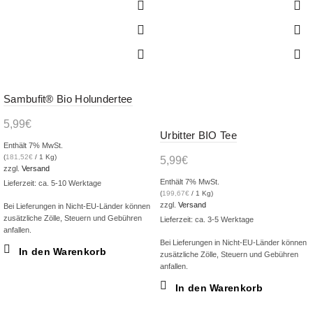
Sambufit® Bio Holundertee
5,99
€
Urbitter BIO Tee
Enthält 7% MwSt.
(
181,52
€
/ 1 Kg)
5,99
€
zzgl.
Versand
Enthält 7% MwSt.
Lieferzeit: ca. 5-10 Werktage
(
199,67
€
/ 1 Kg)
zzgl.
Versand
Bei Lieferungen in Nicht-EU-Länder können
zusätzliche Zölle, Steuern und Gebühren
Lieferzeit: ca. 3-5 Werktage
anfallen.
Bei Lieferungen in Nicht-EU-Länder können
In den Warenkorb
zusätzliche Zölle, Steuern und Gebühren
anfallen.
In den Warenkorb