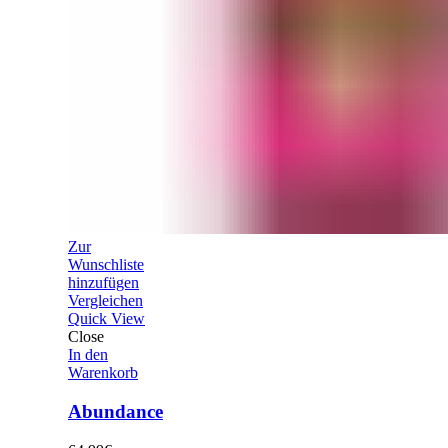
Zur
Wunschliste
hinzufügen
Vergleichen
Quick View
Close
In den
Warenkorb
Abundance