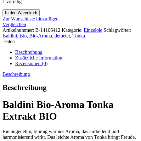
1 vorrätig
In den Warenkorb
Zur Wunschliste hinzufügen
Vergleichen
Artikelnummer:
B-14106412
Kategorie:
Einzelöle
Schlagwörter:
Baldini
,
Bio
,
Bio-Aroma
,
demeter
,
Tonka
Teilen
Beschreibung
Zusätzliche Information
Rezensionen (0)
Beschreibung
Beschreibung
Baldini Bio-Aroma Tonka
Extrakt BIO
Ein angenehm, blumig warmes Aroma, das aufhellend und
harmonisierend wirkt. Das leichte Aroma von Tonka bringt Freude.