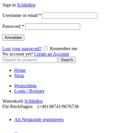
Sign in
Schließen
Username or email
*
Password
*
Anmelden
Lost your password?
Remember me
No account yet?
Create an Account
Search
Search
for:
Home
Shop
Wunschliste
Login / Register
Warenkorb
Schließen
Für Rückfragen:
(+49) 08741/9676738
Als Neukunde registrieren