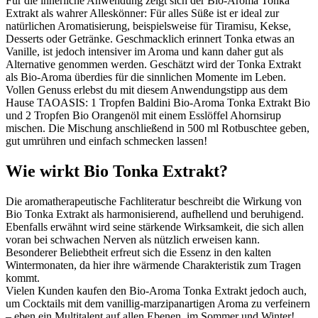
Für die innerliche Anwendung zeigt sich der Bio-Aroma Tonka
Extrakt als wahrer Alleskönner: Für alles Süße ist er ideal zur
natürlichen Aromatisierung, beispielsweise für Tiramisu, Kekse,
Desserts oder Getränke. Geschmacklich erinnert Tonka etwas an
Vanille, ist jedoch intensiver im Aroma und kann daher gut als
Alternative genommen werden. Geschätzt wird der Tonka Extrakt
als Bio-Aroma überdies für die sinnlichen Momente im Leben.
Vollen Genuss erlebst du mit diesem Anwendungstipp aus dem
Hause TAOASIS: 1 Tropfen Baldini Bio-Aroma Tonka Extrakt Bio
und 2 Tropfen Bio Orangenöl mit einem Esslöffel Ahornsirup
mischen. Die Mischung anschließend in 500 ml Rotbuschtee geben,
gut umrühren und einfach schmecken lassen!
Wie wirkt Bio Tonka Extrakt?
Die aromatherapeutische Fachliteratur beschreibt die Wirkung von
Bio Tonka Extrakt als harmonisierend, aufhellend und beruhigend.
Ebenfalls erwähnt wird seine stärkende Wirksamkeit, die sich allen
voran bei schwachen Nerven als nützlich erweisen kann.
Besonderer Beliebtheit erfreut sich die Essenz in den kalten
Wintermonaten, da hier ihre wärmende Charakteristik zum Tragen
kommt.
Vielen Kunden kaufen den Bio-Aroma Tonka Extrakt jedoch auch,
um Cocktails mit dem vanillig-marzipanartigen Aroma zu verfeinern
– eben ein Multitalent auf allen Ebenen, im Sommer und Winter!