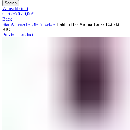
for:
Search
Wunschliste
0
Cart (
o
)
0
/
0,00
€
Back
Start
Ätherische Öle
Einzelöle
Baldini Bio-Aroma Tonka Extrakt
BIO
Previous product