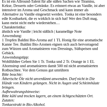
Es ist ein Allround-Talent für alle süßen Sachen wie Tiramisu,
Kekse, Desserts oder Getränke. Es erinnert etwas an Vanille, ist aber
intensiver im Aroma und Geschmack und kann immer als
Alternative zu Vanille eingesetzt werden. Tonka ist eine besonders
edle Kostbarkeit, die es wirklich in sich hat! Wer den Duft mag,
kann meist nicht mehr wiederstehen…
Charakteristika:
ähnlich wie Vanille | leicht süßlich | karamellige Note
Anwendung:
1 Tropfen Baldini Bio-Aroma auf 1 TL Honig für eine aromatische
Kanne Tee. Baldini Bio-Aromen eignen sich auch hervorragend
zum Würzen und Aromatisieren von Dressings, Süßspeisen und
Gebäck.
Anwendungstipp:
Wohlfühltee Geben Sie 1 Tr. Tonka und 2 Tr. Orange in 1 EL
Ahornsirup und aromatisieren damit 500 ml nicht aromatisierten
Rotbuschtee. Vor dem Genuss gut umrühren
Bitte beachte:
Ätherische Öle nicht unverdünnt anwenden. Darf nicht in Die
Hände von Kindern gelangen. Nicht in Augen und Schleimhäute
bringen.
Aufbewahrungshinweise:
Bitte kühl und trocken lagern, an einem lichtgeschützten Ort.
Zutaten:
Tonkaextrakt in Bio-Alkohol.