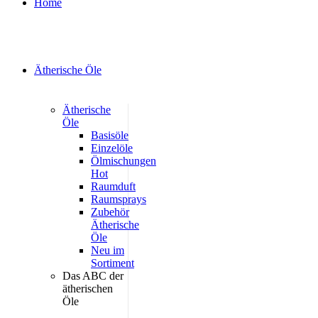
Home
Ätherische Öle
Ätherische
Öle
Basisöle
Einzelöle
Ölmischungen
Hot
Raumduft
Raumsprays
Zubehör
Ätherische
Öle
Neu im
Sortiment
Das ABC der
ätherischen
Öle