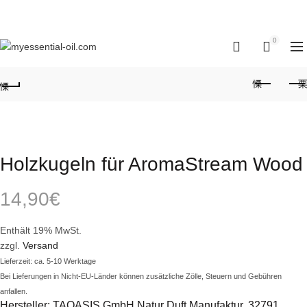
Für Rückfragen:
(+49) 08741/9676738
0
0
Holzkugeln für AromaStream Wood
14,90
€
Enthält 19% MwSt.
zzgl.
Versand
Lieferzeit: ca. 5-10 Werktage
Bei Lieferungen in Nicht-EU-Länder können zusätzliche Zölle, Steuern und Gebühren
anfallen.
Hersteller: TAOASIS GmbH Natur Duft Manufaktur, 32791