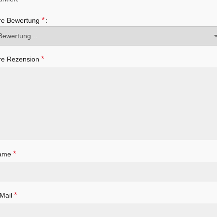
*
re Bewertung
*
re Rezension
*
ame
*
Mail