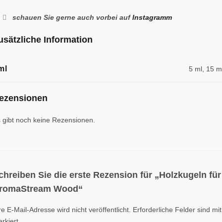
schauen Sie gerne auch vorbei auf
Instagramm
usätzliche Information
ml
5 ml, 15 m
ezensionen
 gibt noch keine Rezensionen.
chreiben Sie die erste Rezension für „Holzkugeln für
romaStream Wood“
re E-Mail-Adresse wird nicht veröffentlicht.
Erforderliche Felder sind mi
rkiert