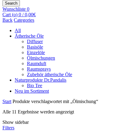
for:
Search
Wunschliste
0
Cart (
o
)
0
/
0,00
€
Back
Categories
All
Ätherische Öle
Diffuser
Basisöle
Einzelöle
Ölmischungen
Raumduft
Raumsprays
Zubehör ätherische Öle
Naturprodukte Dr.Pandalis
Bio Tee
Neu im Sortiment
Start
Produkte verschlagwortet mit „Ölmischung“
Alle 11 Ergebnisse werden angezeigt
Show sidebar
Filters