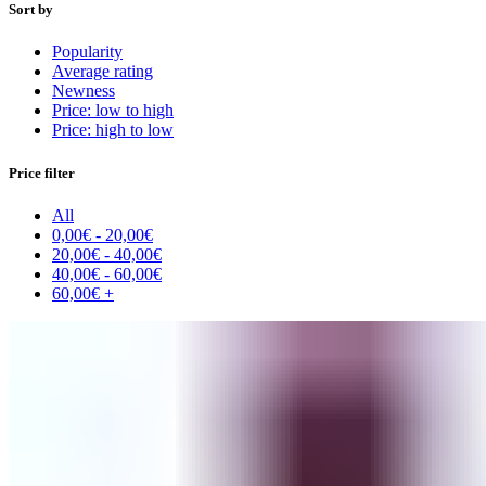
Sort by
Popularity
Average rating
Newness
Price: low to high
Price: high to low
Price filter
All
0,00
€
-
20,00
€
20,00
€
-
40,00
€
40,00
€
-
60,00
€
60,00
€
+