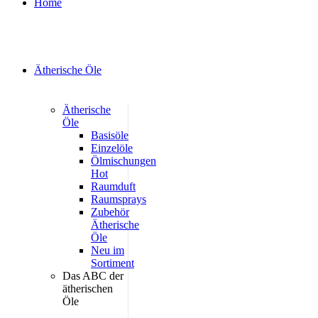
Home
Ätherische Öle
Ätherische
Öle
Basisöle
Einzelöle
Ölmischungen
Hot
Raumduft
Raumsprays
Zubehör
Ätherische
Öle
Neu im
Sortiment
Das ABC der
ätherischen
Öle