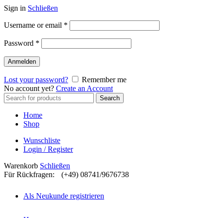
Sign in
Schließen
Username or email
*
Password
*
Anmelden
Lost your password?
Remember me
No account yet?
Create an Account
Search
Search
for:
Home
Shop
Wunschliste
Login / Register
Warenkorb
Schließen
Für Rückfragen:
(+49) 08741/9676738
Als Neukunde registrieren