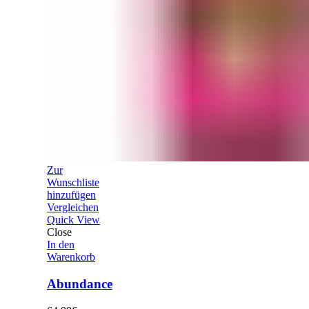
Zur
Wunschliste
hinzufügen
Vergleichen
Quick View
Close
In den
Warenkorb
Abundance