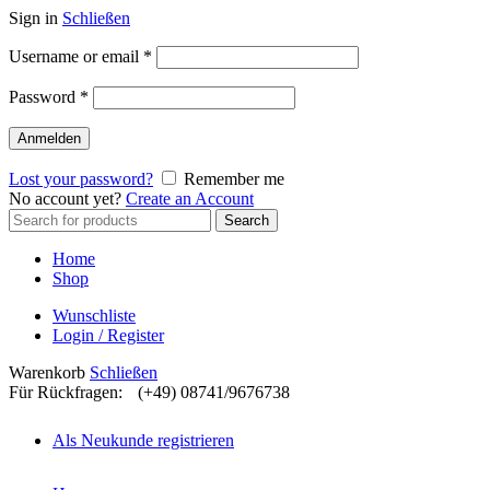
Sign in
Schließen
Username or email
*
Password
*
Anmelden
Lost your password?
Remember me
No account yet?
Create an Account
Search
Search
for:
Home
Shop
Wunschliste
Login / Register
Warenkorb
Schließen
Für Rückfragen:
(+49) 08741/9676738
Als Neukunde registrieren