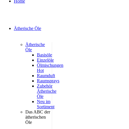
Home
Ätherische Öle
Ätherische
Öle
Basisöle
Einzelöle
Ölmischungen
Hot
Raumduft
Raumsprays
Zubehör
Ätherische
Öle
Neu im
Sortiment
Das ABC der
ätherischen
Öle