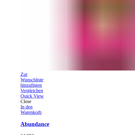
Zur
Wunschliste
hinzufügen
Vergleichen
Quick View
Close
In den
Warenkorb
Abundance